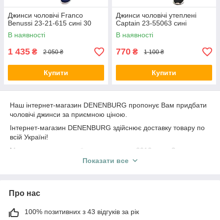
Джинси чоловічі Franco
Джинси чоловічі утеплені
Benussi 23-21-615 сині 30
Captain 23-55063 сині
В наявності
В наявності
1 435
770
₴
₴
2 050 ₴
1 100 ₴
Купити
Купити
Наш інтернет-магазин DENENBURG пропонує Вам придбати
чоловічі джинси за приємною ціною.
Інтернет-магазин DENENBURG здійснює доставку товару по
всій Україні!
Ми працюємо на українському ринку з 2012 року. За роки
своєї роботи інтернет-магазин DENENBURG завоював
Показати все
визнання вдячних покупців усієї території України.
Якщо у вас виникли питання, зверніться за допомогою до
наших менеджерів-консультантів за телефонами: +38 (067)
Про нас
610-64-00; +38 (093) 610-64-00,
або напишіть листа: shop.denenburg@ukr.net.
100% позитивних з 43 відгуків за рік
Ми дуже цінуємо Вашу думку, тому пишіть нам коментарі та