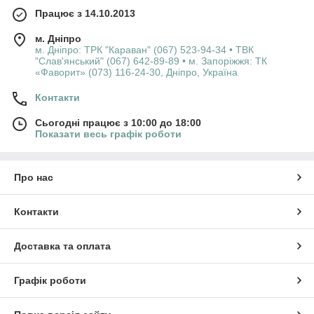
відгуки, залишайте ваші побажання та пропозиції. Спасибі!
Працює з 14.10.2013
Доставка товару інтернет-магазину DENENBURG
м. Дніпро
здійснюється по всіх регіонах України: Вінницька, Волинська,
м. Дніпро: ТРК "Караван" (067) 523-94-34 • ТВК
Дніпропетровська, Житомирська, Закарпатська, Запорізька,
"Слав'янський" (067) 642-89-89 • м. Запоріжжя: ТК
Івано-Франківська, Київська, Кіровоградська, Львівська,
«Фаворит» (073) 116-24-30, Дніпро, Україна
Миколаївська, Одеська, Полтавська, Рівненська, Сумська,
Контакти
Тернопільська, Харківська, Херсонська, Хмельницька,
Черкаська, Чернігівська, Чернівецька, Донецька та Луганська
Сьогодні працює з 10:00 до 18:00
(крім тимчасово окупованих районів) області.
Показати весь графік роботи
Про нас
Контакти
Доставка та оплата
Графік роботи