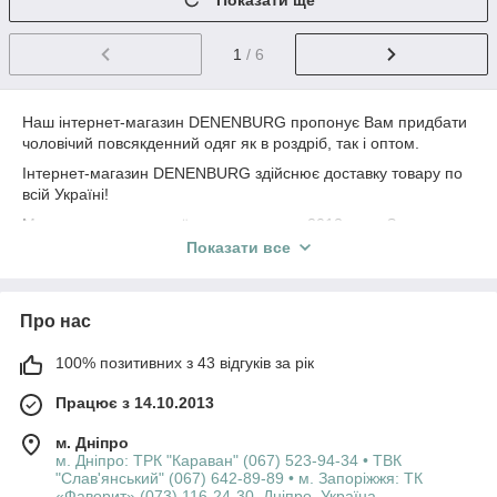
Показати ще
1
/ 6
Наш інтернет-магазин DENENBURG пропонує Вам придбати
чоловічий повсякденний одяг як в роздріб, так і оптом.
Інтернет-магазин DENENBURG здійснює доставку товару по
всій Україні!
Ми працюємо на українському ринку з 2012 року. За роки
своєї роботи інтернет-магазин DENENBURG завоював
Показати все
визнання вдячних покупців усієї території України.
Якщо у вас виникли питання, зверніться за допомогою до
наших менеджерів-консультантів за телефонами: +38 (067)
Про нас
610-64-00; +38 (093) 610-64-00,
або напишіть листа: shop.denenburg@ukr.net.
100% позитивних з 43 відгуків за рік
Ми дуже цінуємо Вашу думку, тому пишіть нам коментарі та
відгуки, залишайте ваші побажання та пропозиції. Спасибі!
Працює з 14.10.2013
Доставка товару інтернет-магазину DENENBURG
м. Дніпро
здійснюється по всіх регіонах України: Вінницька, Волинська,
м. Дніпро: ТРК "Караван" (067) 523-94-34 • ТВК
Дніпропетровська, Житомирська, Закарпатська, Запорізька,
"Слав'янський" (067) 642-89-89 • м. Запоріжжя: ТК
Івано-Франківська, Київська, Кіровоградська, Львівська,
«Фаворит» (073) 116-24-30, Дніпро, Україна