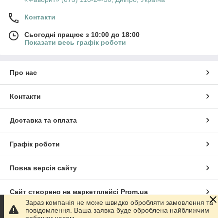
Миколаївська, Одеська, Полтавська, Рівненська, Сумська,
Контакти
Тернопільська, Харківська, Херсонська, Хмельницька,
Черкаська, Чернігівська, Чернівецька, Донецька та Луганська
Сьогодні працює з 10:00 до 18:00
(крім тимчасово окупованих районів) області.
Показати весь графік роботи
Про нас
Контакти
Доставка та оплата
Графік роботи
Повна версія сайту
Сайт створено на маркетплейсі
Prom.ua
Зараз компанія не може швидко обробляти замовлення та
повідомлення. Ваша заявка буде оброблена найближчим
Політика конфіденційності