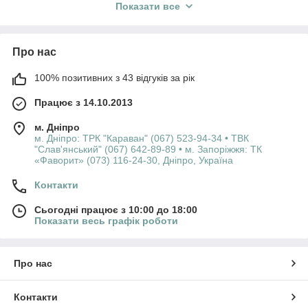
Ми працюємо на українському ринку з 2012 року. За роки
Показати все
своєї роботи інтернет-магазин DENENBURG завоював
визнання вдячних покупців усієї території України.
Якщо у вас виникли питання, зверніться за допомогою до
Про нас
наших менеджерів-консультантів за телефонами: +38 (067)
610-64-00; +38 (093) 610-64-00,
100% позитивних з 43 відгуків за рік
або напишіть листа: shop.denenburg@ukr.net.
Ми дуже цінуємо Вашу думку, тому пишіть нам коментарі та
Працює з 14.10.2013
відгуки, залишайте ваші побажання та пропозиції. Спасибі!
м. Дніпро
Доставка товару інтернет-магазину DENENBURG
м. Дніпро: ТРК "Караван" (067) 523-94-34 • ТВК
здійснюється по всіх регіонах України: Вінницька, Волинська,
"Слав'янський" (067) 642-89-89 • м. Запоріжжя: ТК
Дніпропетровська, Житомирська, Закарпатська, Запорізька,
«Фаворит» (073) 116-24-30, Дніпро, Україна
Івано-Франківська, Київська, Кіровоградська, Львівська,
Контакти
Миколаївська, Одеська, Полтавська, Рівненська, Сумська,
Тернопільська, Харківська, Херсонська, Хмельницька,
Сьогодні працює з 10:00 до 18:00
Черкаська, Чернігівська, Чернівецька, Донецька та Луганська
Показати весь графік роботи
(крім тимчасово окупованих районів) області.
Про нас
Контакти