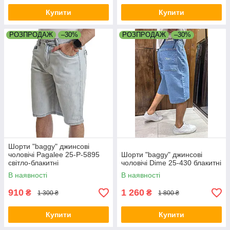
Купити
Купити
РОЗПРОДАЖ
–30%
РОЗПРОДАЖ
–30%
Шорти "baggy" джинсові
чоловічі Pagalee 25-P-5895
Шорти "baggy" джинсові
світло-блакитні
чоловічі Dime 25-430 блакитні
В наявності
В наявності
910
1 260
₴
₴
1 300 ₴
1 800 ₴
Купити
Купити