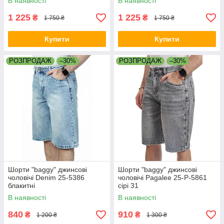
В наявності
В наявності
1 225
1 225
₴
₴
1 750 ₴
1 750 ₴
Купити
Купити
РОЗПРОДАЖ
–30%
РОЗПРОДАЖ
–30%
Шорти "baggy" джинсові
Шорти "baggy" джинсові
чоловічі Denim 25-5386
чоловічі Pagalee 25-P-5861
блакитні
сірі 31
В наявності
В наявності
840
910
₴
₴
1 200 ₴
1 300 ₴