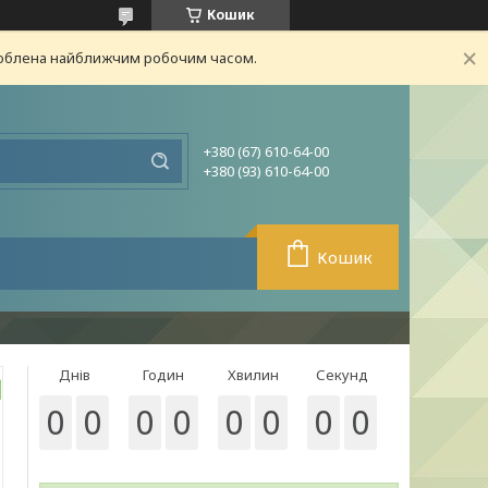
Кошик
броблена найближчим робочим часом.
+380 (67) 610-64-00
+380 (93) 610-64-00
Кошик
Днів
Годин
Хвилин
Секунд
0
0
0
0
0
0
0
0