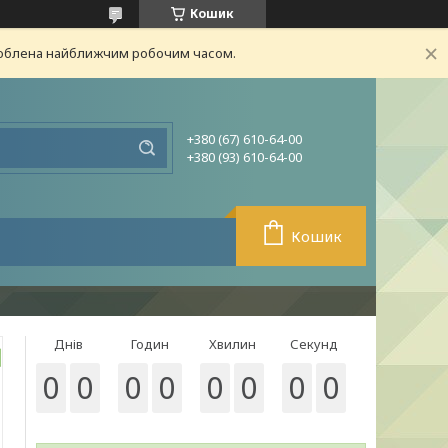
Кошик
броблена найближчим робочим часом.
+380 (67) 610-64-00
+380 (93) 610-64-00
Кошик
Днів
Годин
Хвилин
Секунд
0
0
0
0
0
0
0
0