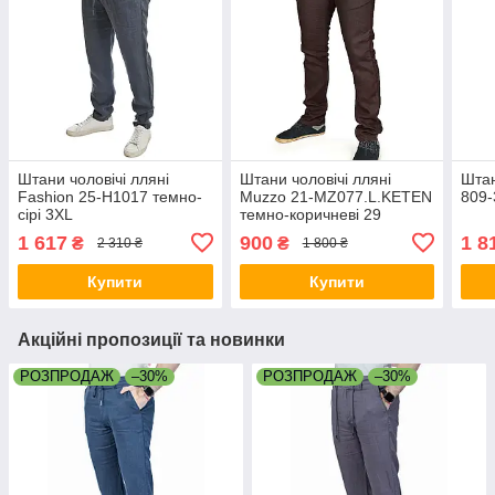
Штани чоловічі лляні
Штани чоловічі лляні
Штан
Fashion 25-H1017 темно-
Muzzo 21-MZ077.L.KETEN
809-
сірі 3XL
темно-коричневі 29
1 617
900
1 8
₴
₴
2 310 ₴
1 800 ₴
Купити
Купити
Акційні пропозиції та новинки
РОЗПРОДАЖ
–30%
РОЗПРОДАЖ
–30%