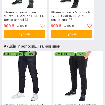
Штани чоловічі лляні
Штани чоловічі Muzzo 21-
Muzzo 21-MZ077.L.KETEN
17035.GRIPIN.A.LARI
темно-зелені 31
темно-сині 27
900
900
₴
₴
1 800 ₴
1 800 ₴
Купити
Купити
Акційні пропозиції та новинки
СУПЕРЦІНА
–50%
СУПЕРЦІНА
–50%
Штани чоловічі Luvans 24-
Штани чоловічі Denenburg