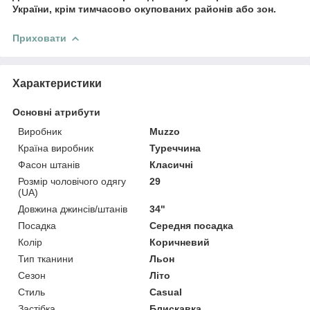
України, крім тимчасово окупованих районів або зон.
Приховати
Характеристики
Основні атрибути
Виробник
Muzzo
Країна виробник
Туреччина
Фасон штанів
Класичні
Розмір чоловічого одягу
29
(UA)
Довжина джинсів/штанів
34"
Посадка
Середня посадка
Колір
Коричневий
Тип тканини
Льон
Сезон
Літо
Стиль
Casual
Застібка
Блискавка