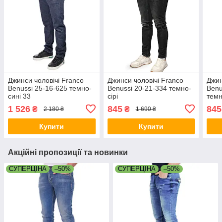
Джинси чоловічі Franco
Джинси чоловічі Franco
Джин
Benussi 25-16-625 темно-
Benussi 20-21-334 темно-
Benu
сині 33
сірі
темн
1 526
845
845
₴
₴
2 180 ₴
1 690 ₴
Купити
Купити
Акційні пропозиції та новинки
СУПЕРЦІНА
–50%
СУПЕРЦІНА
–50%