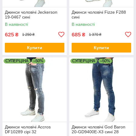
Джинси чоловічі Jeckerson
Джинси чоловічі Fizze F288
19-0467 сині
сині
В наявності
В наявності
625
685
₴
₴
1 250 ₴
1 370 ₴
Купити
Купити
СУПЕРЦІНА
–50%
СУПЕРЦІНА
–50%
Джинси чоловічі Accros
Джинси чоловічі God Baron
DF10289 сірі 32
20-GD9400E-X3 сині 28