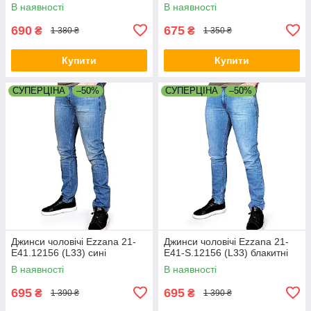
В наявності
В наявності
690
675
₴
₴
1 380 ₴
1 350 ₴
Купити
Купити
СУПЕРЦІНА
–50%
СУПЕРЦІНА
–50%
Джинси чоловічі Ezzana 21-
Джинси чоловічі Ezzana 21-
E41.12156 (L33) сині
E41-S.12156 (L33) блакитні
В наявності
В наявності
695
695
₴
₴
1 390 ₴
1 390 ₴