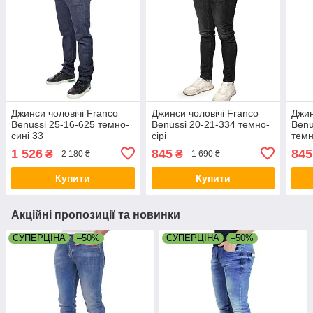
Джинси чоловічі Franco
Джинси чоловічі Franco
Джин
Benussi 25-16-625 темно-
Benussi 20-21-334 темно-
Benu
сині 33
сірі
темн
1 526
845
845
₴
₴
2 180 ₴
1 690 ₴
Купити
Купити
Акційні пропозиції та новинки
СУПЕРЦІНА
–50%
СУПЕРЦІНА
–50%