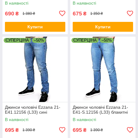
В наявності
В наявності
690
675
₴
₴
1 380 ₴
1 350 ₴
Купити
Купити
СУПЕРЦІНА
–50%
СУПЕРЦІНА
–50%
Джинси чоловічі Ezzana 21-
Джинси чоловічі Ezzana 21-
E41.12156 (L33) сині
E41-S.12156 (L33) блакитні
В наявності
В наявності
695
695
₴
₴
1 390 ₴
1 390 ₴