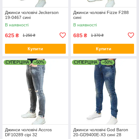
Джинси чоловічі Jeckerson
Джинси чоловічі Fizze F288
19-0467 сині
сині
В наявності
В наявності
625
685
₴
₴
1 250 ₴
1 370 ₴
Купити
Купити
СУПЕРЦІНА
–50%
СУПЕРЦІНА
–50%
Джинси чоловічі Accros
Джинси чоловічі God Baron
DF10289 сірі 32
20-GD9400E-X3 сині 28