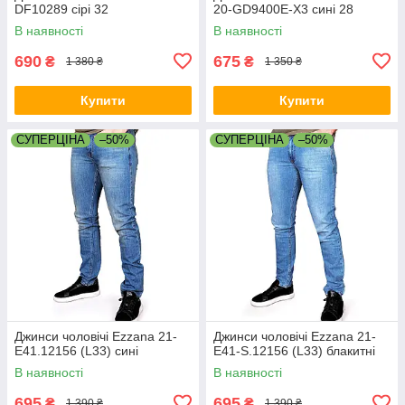
DF10289 сірі 32
20-GD9400E-X3 сині 28
В наявності
В наявності
690
675
₴
₴
1 380 ₴
1 350 ₴
Купити
Купити
СУПЕРЦІНА
–50%
СУПЕРЦІНА
–50%
Джинси чоловічі Ezzana 21-
Джинси чоловічі Ezzana 21-
E41.12156 (L33) сині
E41-S.12156 (L33) блакитні
В наявності
В наявності
695
695
₴
₴
1 390 ₴
1 390 ₴