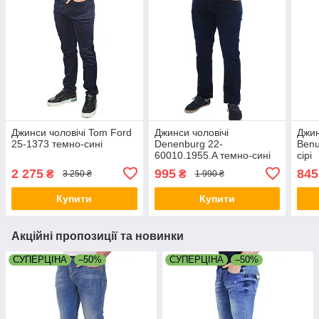
Джинси чоловічі Tom Ford
Джинси чоловічі
Джин
25-1373 темно-сині
Denenburg 22-
Benu
60010.1955.A темно-сині
сірі
40
2 275
995
845
₴
₴
3 250 ₴
1 990 ₴
Купити
Купити
Акційні пропозиції та новинки
СУПЕРЦІНА
–50%
СУПЕРЦІНА
–50%