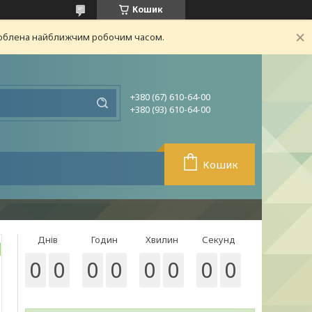
Кошик
броблена найближчим робочим часом.
+380 (67) 610-64-00
+380 (93) 610-64-00
Кошик
Днів
Годин
Хвилин
Секунд
0
0
0
0
0
0
0
0