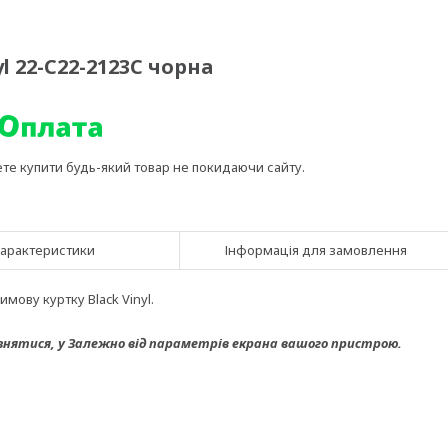
l 22-C22-2123C чорна
ете купити будь-який товар не покидаючи сайту.
арактеристики
Інформація для замовлення
мову куртку Black Vinyl.
знятися, у
Залежно від параметрів екрана вашого пристрою.