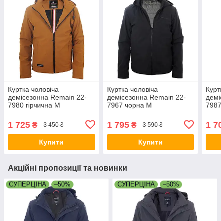
Куртка чоловіча
Куртка чоловіча
Курт
демісезонна Remain 22-
демісезонна Remain 22-
демі
7980 гірчична M
7967 чорна M
7987
1 725
1 795
1 7
₴
₴
3 450 ₴
3 590 ₴
Купити
Купити
Акційні пропозиції та новинки
СУПЕРЦІНА
–50%
СУПЕРЦІНА
–50%