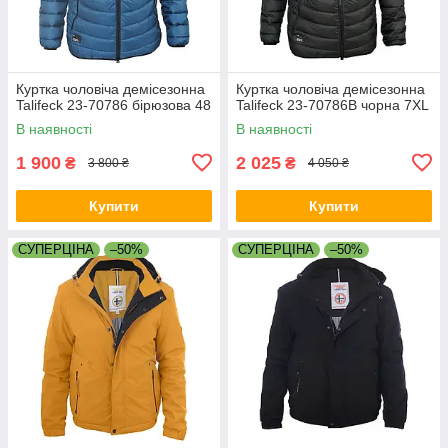
Куртка чоловіча демісезонна
Куртка чоловіча демісезонна
Talifeck 23-70786 бірюзова 48
Talifeck 23-70786B чорна 7XL
В наявності
В наявності
1 900
2 025
₴
₴
3 800 ₴
4 050 ₴
Купити
Купити
СУПЕРЦІНА
–50%
СУПЕРЦІНА
–50%