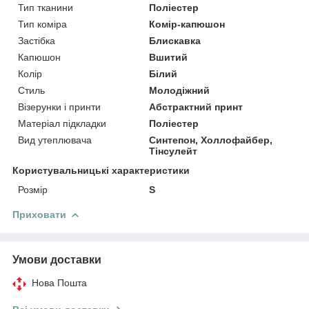
Тип тканини
Поліестер
Тип коміра
Комір-капюшон
Застібка
Блискавка
Капюшон
Вшитий
Колір
Білий
Стиль
Молодіжний
Візерунки і принти
Абстрактний принт
Матеріал підкладки
Поліестер
Вид утеплювача
Синтепон, Холлофайбер,
Тінсулейт
Користувальницькі характеристики
Розмір
S
Приховати
Умови доставки
Нова Пошта