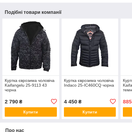
Подібні товари компанії
Куртка єврозима чоловіча
Куртка єврозима чоловіча
Курт
Kaifangelu 25-9113 43
Indaco 25-IC460CQ чорна
Kaif
чорна
темн
2 790
4 450
885
₴
₴
Купити
Купити
Про нас