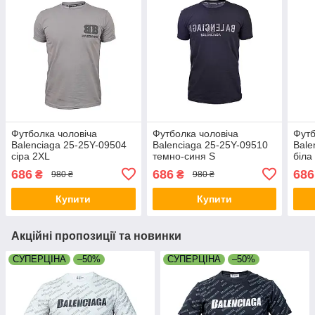
Футболка чоловіча
Футболка чоловіча
Футб
Balenciaga 25-25Y-09504
Balenciaga 25-25Y-09510
Bale
сіра 2XL
темно-синя S
біла
686
686
686
₴
₴
980 ₴
980 ₴
Купити
Купити
Акційні пропозиції та новинки
СУПЕРЦІНА
–50%
СУПЕРЦІНА
–50%