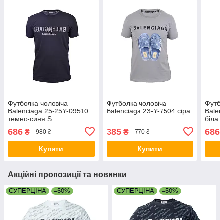
Футболка чоловіча
Футболка чоловіча
Футб
Balenciaga 25-25Y-09510
Balenciaga 23-Y-7504 сіра
Bale
темно-синя S
біла
686
385
686
₴
₴
980 ₴
770 ₴
Купити
Купити
Акційні пропозиції та новинки
СУПЕРЦІНА
–50%
СУПЕРЦІНА
–50%