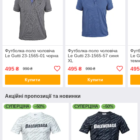
Футболка-поло чоловіча
Футболка-поло чоловіча
Футб
Le Gutti 23-1565-01 чорна
Le Gutti 23-1565-57 синя
Le G
XL
темн
495
495
495
₴
₴
990 ₴
990 ₴
Купити
Купити
Акційні пропозиції та новинки
СУПЕРЦІНА
–50%
СУПЕРЦІНА
–50%