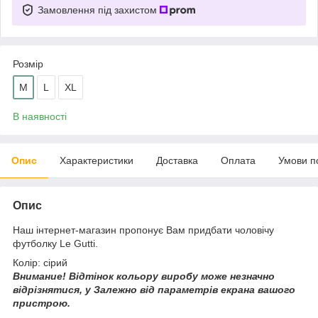
Замовлення під захистом
Розмір
M
L
XL
В наявності
Опис
Характеристики
Доставка
Оплата
Умови п
Опис
Наш інтернет-магазин пропонує Вам придбати чоловічу
футболку Le Gutti.
Колір: сірий
Внимание!
Відтінок кольору виробу може незначно
відрізнятися, у
Залежно від параметрів екрана вашого
пристрою.