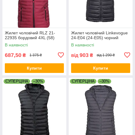
Жилет чоловічий RLZ 21-
Жилет чоловічий Linkevogue
22935 бордовий 4XL (58)
24-E04 (24-E05) чорний
В наявності
В наявності
687,50
903
₴
від
₴
1 375 ₴
від 1 290 ₴
Купити
Купити
СУПЕРЦІНА
–30%
СУПЕРЦІНА
–30%