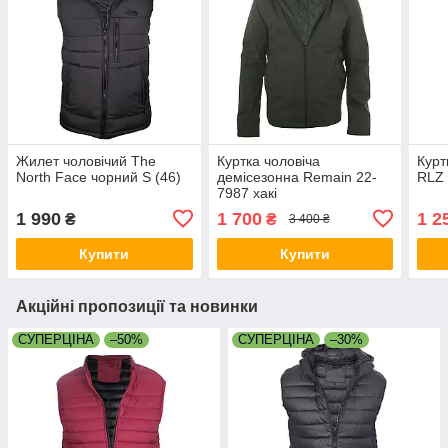
Жилет чоловічий The
Куртка чоловіча
Курт
North Face чорний S (46)
демісезонна Remain 22-
RLZ 
7987 хакі
1 990
1 700
1 2
₴
₴
3 400 ₴
Купити
Купити
Акційні пропозиції та новинки
СУПЕРЦІНА
–50%
СУПЕРЦІНА
–30%