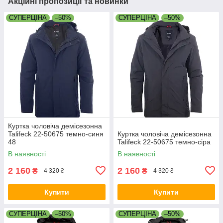
Акційні пропозиції та новинки
СУПЕРЦІНА
–50%
СУПЕРЦІНА
–50%
Куртка чоловіча демісезонна
Talifeck 22-50675 темно-синя
Куртка чоловіча демісезонна
48
Talifeck 22-50675 темно-сіра
В наявності
В наявності
2 160
2 160
₴
₴
4 320 ₴
4 320 ₴
Купити
Купити
СУПЕРЦІНА
–50%
СУПЕРЦІНА
–50%