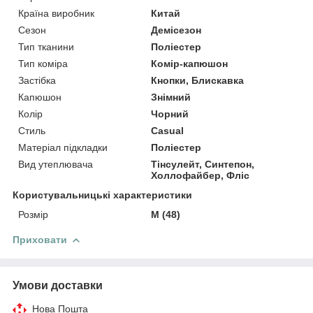
Країна виробник
Китай
Сезон
Демісезон
Тип тканини
Поліестер
Тип коміра
Комір-капюшон
Застібка
Кнопки, Блискавка
Капюшон
Знімний
Колір
Чорний
Стиль
Casual
Матеріал підкладки
Поліестер
Вид утеплювача
Тінсулейт, Синтепон,
Холлофайбер, Фліс
Користувальницькі характеристики
Розмір
M (48)
Приховати
Умови доставки
Нова Пошта