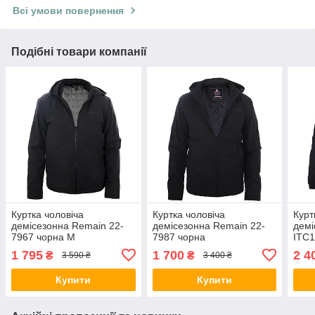
Всі умови повернення
Подібні товари компанії
Куртка чоловіча
Куртка чоловіча
Курт
демісезонна Remain 22-
демісезонна Remain 22-
демі
7967 чорна M
7987 чорна
ITC1
1 795
1 700
2 4
₴
₴
3 590 ₴
3 400 ₴
Купити
Купити