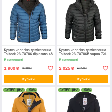
Куртка чоловіча демісезонна
Куртка чоловіча демісезонна
Talifeck 23-70786 бірюзова 48
Talifeck 23-70786B чорна 7XL
В наявності
В наявності
1 900
2 025
₴
₴
3 800 ₴
4 050 ₴
Купити
Купити
СУПЕРЦІНА
–50%
СУПЕРЦІНА
–50%