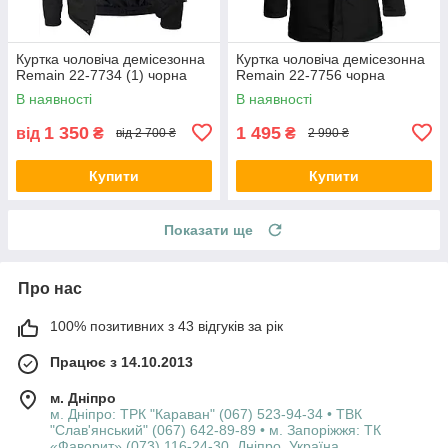
Куртка чоловіча демісезонна
Куртка чоловіча демісезонна
Remain 22-7734 (1) чорна
Remain 22-7756 чорна
В наявності
В наявності
1 350
1 495
від
₴
₴
від 2 700 ₴
2 990 ₴
Купити
Купити
Показати ще
Про нас
100% позитивних з 43 відгуків за рік
Працює з 14.10.2013
м. Дніпро
м. Дніпро: ТРК "Караван" (067) 523-94-34 • ТВК
"Слав'янський" (067) 642-89-89 • м. Запоріжжя: ТК
«Фаворит» (073) 116-24-30, Дніпро, Україна