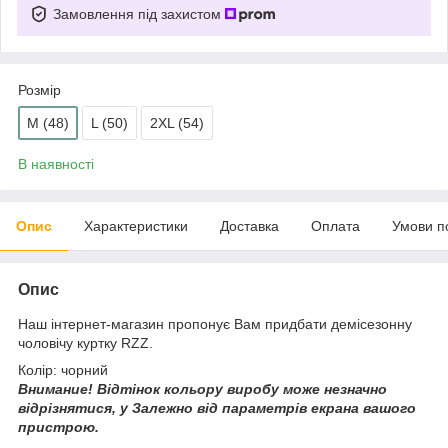
Замовлення під захистом
Розмір
M (48)
L (50)
2XL (54)
В наявності
Опис
Характеристики
Доставка
Оплата
Умови п
Опис
Наш інтернет-магазин пропонує Вам придбати демісезонну
чоловічу куртку RZZ.
Колір: чорний
Внимание!
Відтінок кольору виробу може незначно
відрізнятися, у
Залежно від параметрів екрана вашого
пристрою.