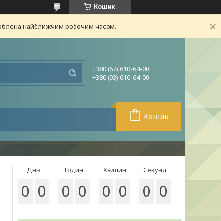
Кошик
броблена найближчим робочим часом.
+380 (67) 610-64-00
+380 (93) 610-64-00
Кошик
Днів
Годин
Хвилин
Секунд
0
0
0
0
0
0
0
0