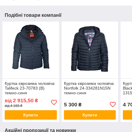
Подібні товари компанії
Куртка єврозима чоловіча
Куртка єврозима чоловіча
Курт
Talifeck 23-70783 (B)
Nortfolk 24-334281N15N
Blac
темно-синя
темно-синя
131
2 915,50
від
₴
5 300
4 7
₴
від 4 165 ₴
Купити
Купити
Акційні пропозиції та новинки