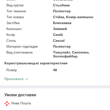
Вид куртки
Стьобана
Тип тканини
Поліестер
Тип коміра
Стійка, Комір-капюшон
Застібка
Блискавка
Капюшон
Знімний
Колір
Синій
Стиль
Casual
Матеріал підкладки
Поліестер
Вид утеплювача
Тінсулейт, Синтепон,
Холлофайбер
Користувальницькі характеристики
Розмір
48
Приховати
Умови доставки
Нова Пошта