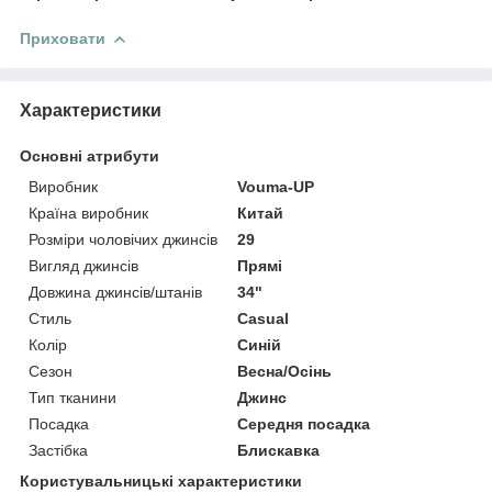
Приховати
Характеристики
Основні атрибути
Виробник
Vouma-UP
Країна виробник
Китай
Розміри чоловічих джинсів
29
Вигляд джинсів
Прямі
Довжина джинсів/штанів
34"
Стиль
Casual
Колір
Синій
Сезон
Весна/Осінь
Тип тканини
Джинс
Посадка
Середня посадка
Застібка
Блискавка
Користувальницькі характеристики