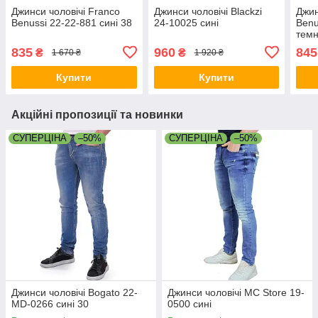
Джинси чоловічі Franco
Джинси чоловічі Blackzi
Джин
Benussi 22-22-881 сині 38
24-10025 сині
Benu
темн
835
960
845
₴
₴
1 670 ₴
1 920 ₴
Купити
Купити
Акційні пропозиції та новинки
СУПЕРЦІНА
–50%
СУПЕРЦІНА
–50%
Джинси чоловічі Bogato 22-
Джинси чоловічі MC Store 19-
MD-0266 сині 30
0500 сині