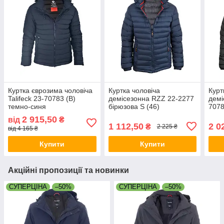
Куртка єврозима чоловіча
Куртка чоловіча
Курт
Talifeck 23-70783 (B)
демісезонна RZZ 22-2277
демі
темно-синя
бірюзова S (46)
7078
2 915,50
від
₴
1 112,50
2 0
₴
2 225 ₴
від 4 165 ₴
Купити
Купити
Акційні пропозиції та новинки
СУПЕРЦІНА
–50%
СУПЕРЦІНА
–50%