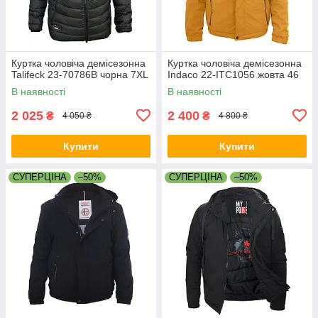
Куртка чоловіча демісезонна
Куртка чоловіча демісезонна
Talifeck 23-70786B чорна 7XL
Indaco 22-ITC1056 жовта 46
В наявності
В наявності
2 025
2 400
₴
₴
4 050 ₴
4 800 ₴
Купити
Купити
СУПЕРЦІНА
–50%
СУПЕРЦІНА
–50%