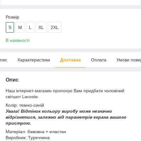
Розмір
S
M
L
XL
2XL
В наявності
пис
Характеристики
Доставка
Оплата
Умови пове
Опис
Наш інтернет-магазин пропонує Вам придбати чоловічий
світшот Lacoste.
Колір: темно-синій
Увага!
Відтінок кольору виробу може незначно
відрізнятися, з
алежно від параметрів екрана вашого
пристрою.
Матеріал: бавовна + еластан
Виробник: Туреччина