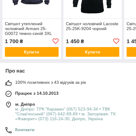
Світшот утеплений
Світшот чоловічий Lacoste
Світ
чоловічий Armani 25-
25-25K-9204 чорний
25-2
G0072 темно-синій 3XL
1 700
1 450
1 4
₴
₴
Купити
Купити
Про нас
100% позитивних з 43 відгуків за рік
Працює з 14.10.2013
м. Дніпро
м. Дніпро: ТРК "Караван" (067) 523-94-34 • ТВК
"Слав'янський" (067) 642-89-89 • м. Запоріжжя: ТК
«Фаворит» (073) 116-24-30, Дніпро, Україна
Контакти