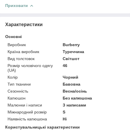
Приховати
Характеристики
Основні
Виробник
Burberry
Країна виробник
Туреччина
Вид толстовок
Світшот
Розмір чоловічого одягу
46
(UA)
Колір
Чорний
Тип тканини
Бавовна
Сезонність
Весна/осінь
Капюшон
Без капюшона
Малюнки і написи
З написами
Міжнародний розмір
S
Наявність капюшона
Ні
Користувальницькі характеристики