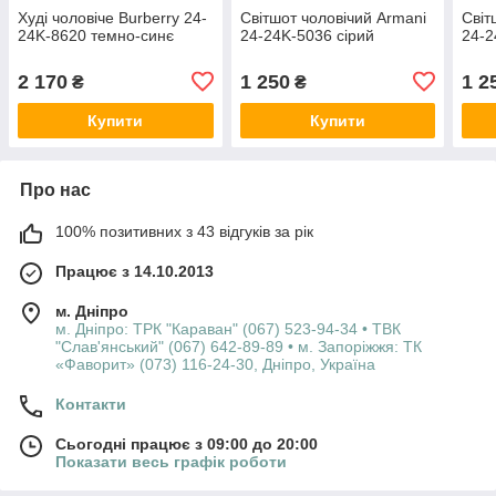
Худі чоловіче Burberry 24-
Світшот чоловічий Armani
Світ
24K-8620 темно-синє
24-24K-5036 сірий
24-2
2 170
1 250
1 2
₴
₴
Купити
Купити
Про нас
100% позитивних з 43 відгуків за рік
Працює з 14.10.2013
м. Дніпро
м. Дніпро: ТРК "Караван" (067) 523-94-34 • ТВК
"Слав'янський" (067) 642-89-89 • м. Запоріжжя: ТК
«Фаворит» (073) 116-24-30, Дніпро, Україна
Контакти
Сьогодні працює з 09:00 до 20:00
Показати весь графік роботи