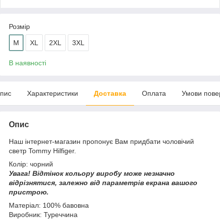
Розмір
M
XL
2XL
3XL
В наявності
пис
Характеристики
Доставка
Оплата
Умови пове
Опис
Наш інтернет-магазин пропонує Вам придбати чоловічий
светр Tommy Hilfiger.
Колір: чорний
Увага!
Відтінок кольору виробу може незначно
відрізнятися, з
алежно від параметрів екрана вашого
пристрою.
Матеріал: 100% бавовна
Виробник: Туреччина