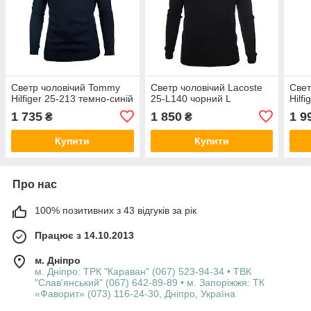
Светр чоловічий Tommy
Светр чоловічий Lacoste
Свет
Hilfiger 25-213 темно-синій
25-L140 чорний L
Hilf
1 735
1 850
1 9
₴
₴
Купити
Купити
Про нас
100% позитивних з 43 відгуків за рік
Працює з 14.10.2013
м. Дніпро
м. Дніпро: ТРК "Караван" (067) 523-94-34 • ТВК
"Слав'янський" (067) 642-89-89 • м. Запоріжжя: ТК
«Фаворит» (073) 116-24-30, Дніпро, Україна