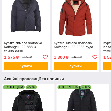
Куртка зимова чоловіча
Куртка зимова чоловіча
Курт
Kaifangelu 22-888-3
Kaifangelu 22-2953 руда
Kaif
темно-синя
темн
1 575
1 300
1 5
₴
₴
3 150 ₴
2 600 ₴
Купити
Купити
Акційні пропозиції та новинки
СУПЕРЦІНА
–50%
СУПЕРЦІНА
–50%