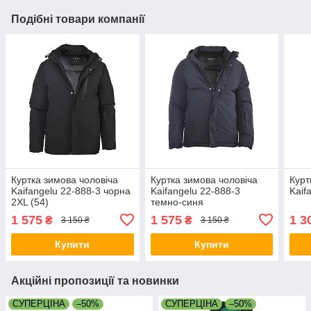
Подібні товари компанії
Куртка зимова чоловіча
Куртка зимова чоловіча
Курт
Kaifangelu 22-888-3 чорна
Kaifangelu 22-888-3
Kaif
2XL (54)
темно-синя
1 575
1 575
1 3
₴
₴
3 150 ₴
3 150 ₴
Купити
Купити
Акційні пропозиції та новинки
СУПЕРЦІНА
–50%
СУПЕРЦІНА
–50%