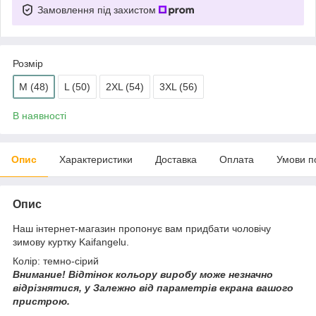
Замовлення під захистом
Розмір
M (48)
L (50)
2XL (54)
3XL (56)
В наявності
Опис
Характеристики
Доставка
Оплата
Умови п
Опис
Наш інтернет-магазин пропонує вам придбати чоловічу
зимову куртку Kaifangelu.
Колір: темно-сірий
Внимание!
Відтінок кольору виробу може незначно
відрізнятися, у
Залежно від параметрів екрана вашого
пристрою.