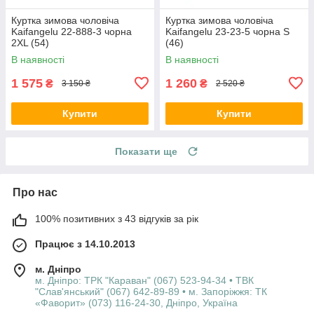
Куртка зимова чоловіча
Куртка зимова чоловіча
Kaifangelu 22-888-3 чорна
Kaifangelu 23-23-5 чорна S
2XL (54)
(46)
В наявності
В наявності
1 575
1 260
₴
₴
3 150 ₴
2 520 ₴
Купити
Купити
Показати ще
Про нас
100% позитивних з 43 відгуків за рік
Працює з 14.10.2013
м. Дніпро
м. Дніпро: ТРК "Караван" (067) 523-94-34 • ТВК
"Слав'янський" (067) 642-89-89 • м. Запоріжжя: ТК
«Фаворит» (073) 116-24-30, Дніпро, Україна