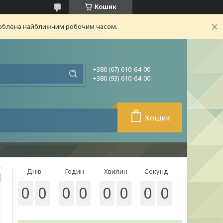
Кошик
броблена найближчим робочим часом.
+380 (67) 610-64-00
+380 (93) 610-64-00
Кошик
Днів
Годин
Хвилин
Секунд
0
0
0
0
0
0
0
0