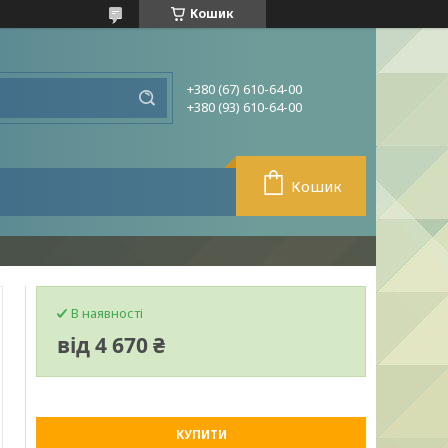
Кошик
+380 (67) 610-64-00
+380 (93) 610-64-00
Кошик
В наявності
від
4 670 ₴
КУПИТИ