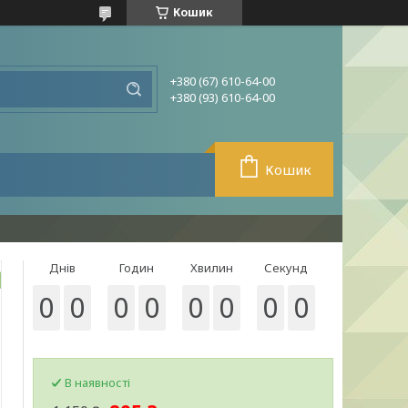
Кошик
+380 (67) 610-64-00
+380 (93) 610-64-00
Кошик
Днів
Годин
Хвилин
Секунд
0
0
0
0
0
0
0
0
В наявності