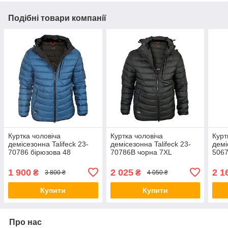
Подібні товари компанії
Куртка чоловіча
Куртка чоловіча
Курт
демісезонна Talifeck 23-
демісезонна Talifeck 23-
демі
70786 бірюзова 48
70786B чорна 7XL
5067
1 900
2 025
2 1
₴
₴
3 800 ₴
4 050 ₴
Купити
Купити
Про нас