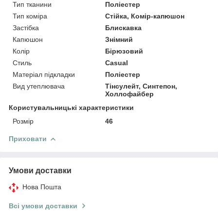
Тип тканини
Поліестер
Тип коміра
Стійка, Комір-капюшон
Застібка
Блискавка
Капюшон
Знімний
Колір
Бірюзовий
Стиль
Casual
Матеріал підкладки
Поліестер
Вид утеплювача
Тінсулейт, Синтепон,
Холлофайбер
Користувальницькі характеристики
Розмір
46
Приховати
Умови доставки
Нова Пошта
Всі умови доставки