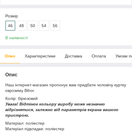
Розмір
46
48
50
54
56
В наявності
Опис
Характеристики
Доставка
Оплата
Умови п
Опис
Наш інтернет-магазин пропонує вам придбати чоловічу куртку
єврозиму Bihor.
Колір: бірюзовий
Увага!
Відтінок кольору виробу може незначно
відрізнятися, з
алежно від параметрів екрана вашого
пристрою.
Матеріал: поліестер
Матеріал підкладки: поліестер