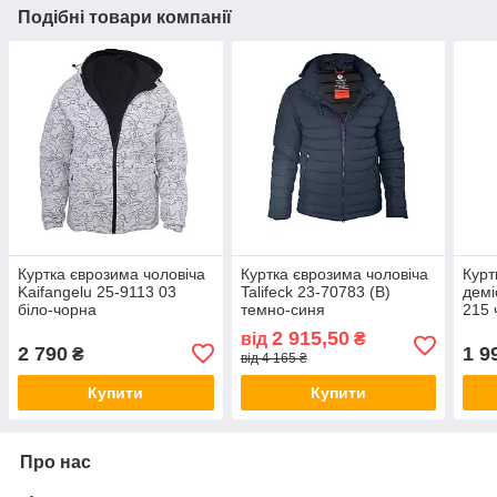
Подібні товари компанії
Куртка єврозима чоловіча
Куртка єврозима чоловіча
Курт
Kaifangelu 25-9113 03
Talifeck 23-70783 (B)
демі
біло-чорна
темно-синя
215 
2 915,50
від
₴
2 790
1 9
₴
від 4 165 ₴
Купити
Купити
Про нас