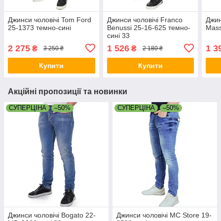
Джинси чоловічі Tom Ford
Джинси чоловічі Franco
Джин
25-1373 темно-сині
Benussi 25-16-625 темно-
Mass
сині 33
2 275
1 526
1 3
₴
₴
3 250 ₴
2 180 ₴
Купити
Купити
Акційні пропозиції та новинки
СУПЕРЦІНА
–50%
СУПЕРЦІНА
–50%
Джинси чоловічі Bogato 22-
Джинси чоловічі MC Store 19-