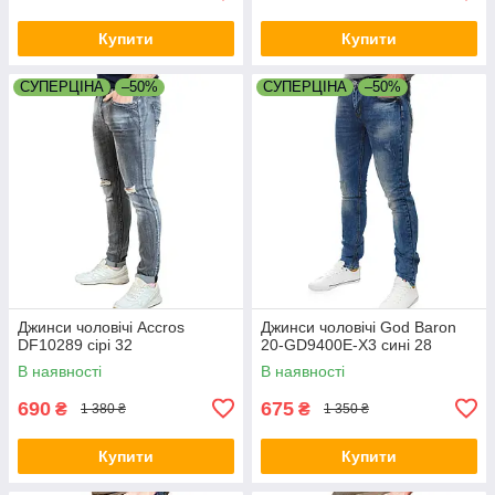
Купити
Купити
СУПЕРЦІНА
–50%
СУПЕРЦІНА
–50%
Джинси чоловічі Accros
Джинси чоловічі God Baron
DF10289 сірі 32
20-GD9400E-X3 сині 28
В наявності
В наявності
690
675
₴
₴
1 380 ₴
1 350 ₴
Купити
Купити