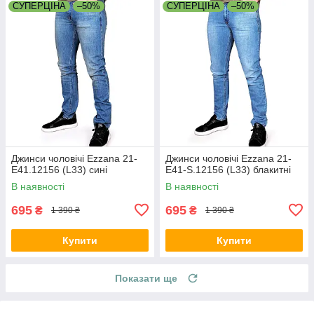
СУПЕРЦІНА
–50%
СУПЕРЦІНА
–50%
Джинси чоловічі Ezzana 21-
Джинси чоловічі Ezzana 21-
E41.12156 (L33) сині
E41-S.12156 (L33) блакитні
В наявності
В наявності
695
695
₴
₴
1 390 ₴
1 390 ₴
Купити
Купити
Показати ще