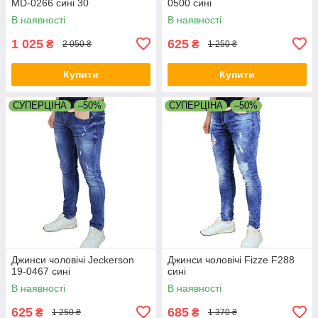
MD-0266 сині 30
0500 сині
В наявності
В наявності
1 025
625
₴
₴
2 050 ₴
1 250 ₴
Купити
Купити
СУПЕРЦІНА
–50%
СУПЕРЦІНА
–50%
Джинси чоловічі Jeckerson
Джинси чоловічі Fizze F288
19-0467 сині
сині
В наявності
В наявності
625
685
₴
₴
1 250 ₴
1 370 ₴