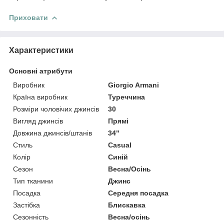
Приховати
Характеристики
Основні атрибути
Виробник
Giorgio Armani
Країна виробник
Туреччина
Розміри чоловічих джинсів
30
Вигляд джинсів
Прямі
Довжина джинсів/штанів
34"
Стиль
Casual
Колір
Синій
Сезон
Весна/Осінь
Тип тканини
Джинс
Посадка
Середня посадка
Застібка
Блискавка
Сезонність
Весна/осінь