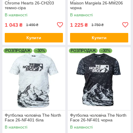
Chrome Hearts 26-CH203
Maison Margiela 26-MM206
темно-сіра
чорна
В наявності
В наявності
1 043
1 225
₴
₴
1 490 ₴
1 750 ₴
Купити
Купити
РОЗПРОДАЖ
–30%
РОЗПРОДАЖ
–30%
Футболка чоловіча The North
Футболка чоловіча The North
Face 26-NF401 біла
Face 26-NF401 чорна
В наявності
В наявності