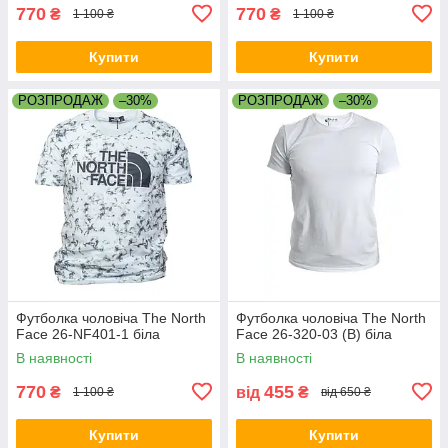
770
770
₴
₴
1 100 ₴
1 100 ₴
Купити
Купити
РОЗПРОДАЖ
–30%
РОЗПРОДАЖ
–30%
Футболка чоловіча The North
Футболка чоловіча The North
Face 26-NF401-1 біла
Face 26-320-03 (B) біла
В наявності
В наявності
770
455
₴
від
₴
1 100 ₴
від 650 ₴
Купити
Купити