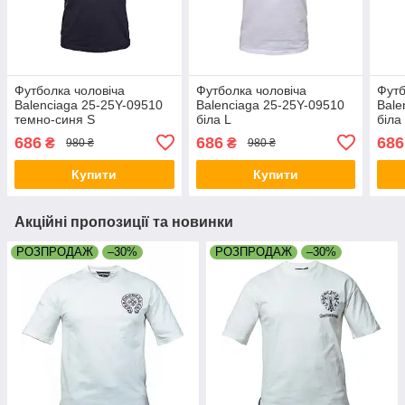
Футболка чоловіча
Футболка чоловіча
Футб
Balenciaga 25-25Y-09510
Balenciaga 25-25Y-09510
Bale
темно-синя S
біла L
біла
686
686
686
₴
₴
980 ₴
980 ₴
Купити
Купити
Акційні пропозиції та новинки
РОЗПРОДАЖ
–30%
РОЗПРОДАЖ
–30%