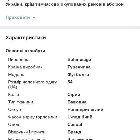
України, крім тимчасово окупованих районів або зон.
Приховати
Характеристики
Основні атрибути
Виробник
Balenciaga
Країна виробник
Туреччина
Модель
Футболка
Розмір чоловічого одягу
54
(UA)
Колір
Сірий
Тип тканини
Бавовна
Силует
Напівприлеглий
Фасон вирізу горловини
U-подібний
Стиль
Casual
Візерунки і принти
Бренд
Малюнки і написи
З написами