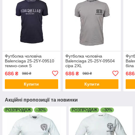
Футболка чоловіча
Футболка чоловіча
Футб
Balenciaga 25-25Y-09510
Balenciaga 25-25Y-09504
Bale
темно-синя S
сіра 2XL
біла
686
686
686
₴
₴
980 ₴
980 ₴
Купити
Купити
Акційні пропозиції та новинки
РОЗПРОДАЖ
–30%
РОЗПРОДАЖ
–30%