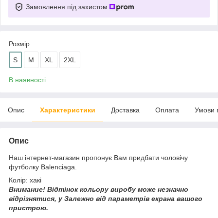
Замовлення під захистом
Розмір
S
M
XL
2XL
В наявності
Опис
Характеристики
Доставка
Оплата
Умови 
Опис
Наш інтернет-магазин пропонує Вам придбати чоловічу
футболку Balenciaga.
Колір: хакі
Внимание!
Відтінок кольору виробу може незначно
відрізнятися, у
Залежно від параметрів екрана вашого
пристрою.