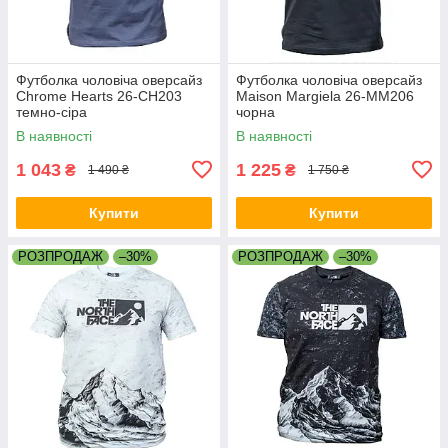
Футболка чоловіча оверсайз
Футболка чоловіча оверсайз
Chrome Hearts 26-CH203
Maison Margiela 26-MM206
темно-сіра
чорна
В наявності
В наявності
1 043
1 225
₴
₴
1 490 ₴
1 750 ₴
Купити
Купити
РОЗПРОДАЖ
–30%
РОЗПРОДАЖ
–30%