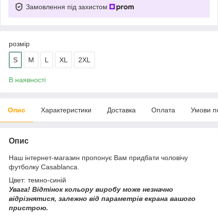
Замовлення під захистом
розмір
S
M
L
XL
2XL
В наявності
Опис
Характеристики
Доставка
Оплата
Умови п
Опис
Наш інтернет-магазин пропонує Вам придбати чоловічу
футболку Casablanca.
Цвет: темно-синій
Увага!
Відтінок кольору виробу може незначно
відрізнятися, з
алежно від параметрів екрана вашого
пристрою.