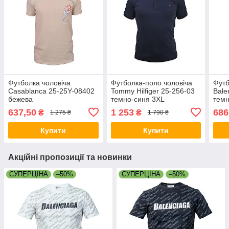
Футболка чоловіча
Футболка-поло чоловіча
Футб
Casablanca 25-25Y-08402
Tommy Hilfiger 25-256-03
Bale
бежева
темно-синя 3XL
темн
637,50
1 253
686
₴
₴
1 275 ₴
1 790 ₴
Купити
Купити
Акційні пропозиції та новинки
СУПЕРЦІНА
–50%
СУПЕРЦІНА
–50%