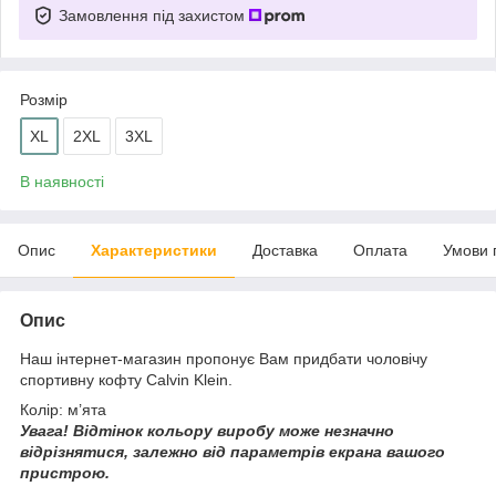
Замовлення під захистом
Розмір
XL
2XL
3XL
В наявності
Опис
Характеристики
Доставка
Оплата
Умови 
Опис
Наш інтернет-магазин пропонує Вам придбати чоловічу
спортивну кофту Calvin Klein.
Колір: м’ята
Увага!
Відтінок кольору виробу може незначно
відрізнятися, з
алежно від параметрів екрана вашого
пристрою.