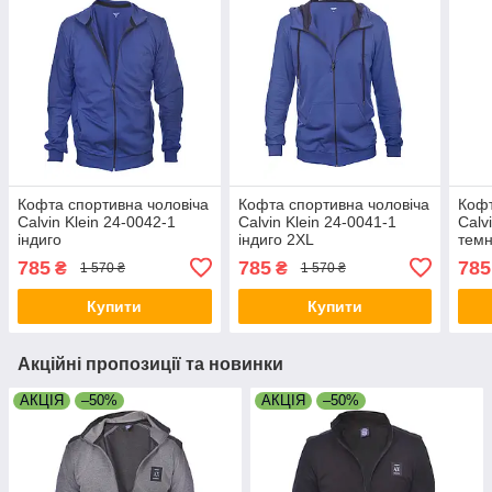
Кофта спортивна чоловіча
Кофта спортивна чоловіча
Кофт
Calvin Klein 24-0042-1
Calvin Klein 24-0041-1
Calv
індиго
індиго 2XL
темн
785
785
785
₴
₴
1 570 ₴
1 570 ₴
Купити
Купити
Акційні пропозиції та новинки
АКЦІЯ
–50%
АКЦІЯ
–50%