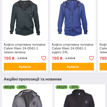
Кофта спортивна чоловіча
Кофта спортивна чоловіча
Кофт
Calvin Klein 24-0041-1
Calvin Klein 24-0041-1
Calv
темно-зелена
індиго 2XL
темн
785
785
785
₴
₴
1 570 ₴
1 570 ₴
Купити
Купити
Акційні пропозиції та новинки
АКЦІЯ
–50%
АКЦІЯ
–50%