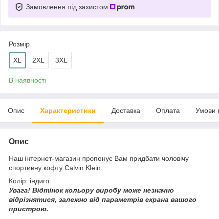
Замовлення під захистом
Розмір
XL
2XL
3XL
В наявності
Опис
Характеристики
Доставка
Оплата
Умови 
Опис
Наш інтернет-магазин пропонує Вам придбати чоловічу
спортивну кофту Calvin Klein.
Колір: індиго
Увага!
Відтінок кольору виробу може незначно
відрізнятися, з
алежно від параметрів екрана вашого
пристрою.