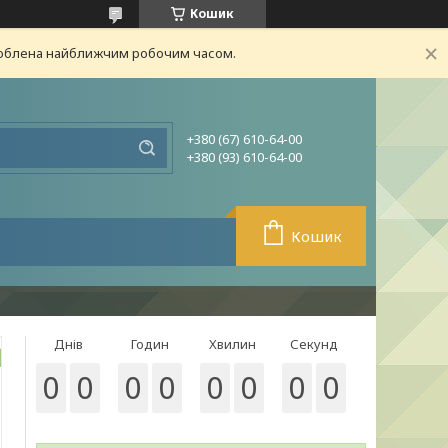
Кошик
броблена найближчим робочим часом.
+380 (67) 610-64-00
+380 (93) 610-64-00
Кошик
Днів
Годин
Хвилин
Секунд
0
0
0
0
0
0
0
0