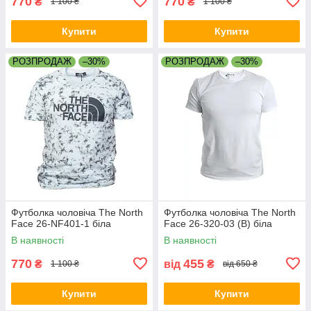
770
770
₴
₴
1 100 ₴
1 100 ₴
Купити
Купити
РОЗПРОДАЖ
–30%
РОЗПРОДАЖ
–30%
Футболка чоловіча The North
Футболка чоловіча The North
Face 26-NF401-1 біла
Face 26-320-03 (B) біла
В наявності
В наявності
770
455
₴
від
₴
1 100 ₴
від 650 ₴
Купити
Купити