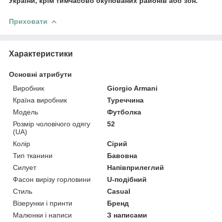
України, крім тимчасово окупованих районів або зон.
Приховати
Характеристики
Основні атрибути
Виробник
Giorgio Armani
Країна виробник
Туреччина
Модель
Футболка
Розмір чоловічого одягу
52
(UA)
Колір
Сірий
Тип тканини
Бавовна
Силует
Напівприлеглий
Фасон вирізу горловини
U-подібний
Стиль
Casual
Візерунки і принти
Бренд
Малюнки і написи
З написами