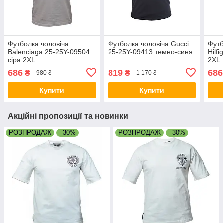
Футболка чоловіча
Футболка чоловіча Gucci
Футб
Balenciaga 25-25Y-09504
25-25Y-09413 темно-синя
Hilf
сіра 2XL
2XL
686
819
686
₴
₴
980 ₴
1 170 ₴
Купити
Купити
Акційні пропозиції та новинки
РОЗПРОДАЖ
–30%
РОЗПРОДАЖ
–30%