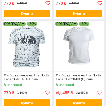
770
770
₴
₴
1 100 ₴
1 100 ₴
Купити
Купити
РОЗПРОДАЖ
–30%
РОЗПРОДАЖ
–30%
Футболка чоловіча The North
Футболка чоловіча The North
Face 26-NF401-1 біла
Face 26-320-03 (B) біла
В наявності
В наявності
770
455
₴
від
₴
1 100 ₴
від 650 ₴
Купити
Купити