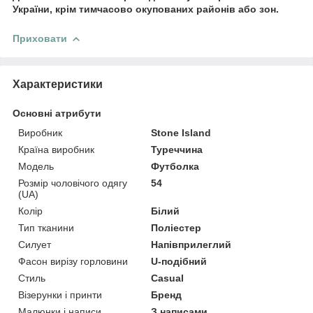
України, крім тимчасово окупованих районів або зон.
Приховати
Характеристики
Основні атрибути
Виробник
Stone Island
Країна виробник
Туреччина
Модель
Футболка
Розмір чоловічого одягу
54
(UA)
Колір
Білий
Тип тканини
Поліестер
Силует
Напівприлеглий
Фасон вирізу горловини
U-подібний
Стиль
Casual
Візерунки і принти
Бренд
Малюнки і написи
З написами