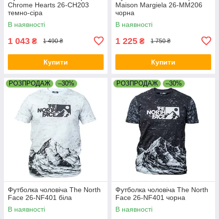
Chrome Hearts 26-CH203
Maison Margiela 26-MM206
темно-сіра
чорна
В наявності
В наявності
1 043
1 225
₴
₴
1 490 ₴
1 750 ₴
Купити
Купити
РОЗПРОДАЖ
–30%
РОЗПРОДАЖ
–30%
Футболка чоловіча The North
Футболка чоловіча The North
Face 26-NF401 біла
Face 26-NF401 чорна
В наявності
В наявності