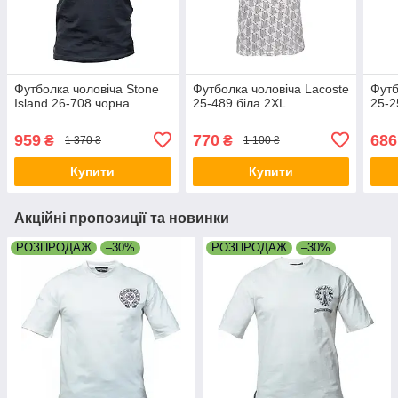
Футболка чоловіча Stone
Футболка чоловіча Lacoste
Футб
Island 26-708 чорна
25-489 біла 2XL
25-2
959
770
686
₴
₴
1 370 ₴
1 100 ₴
Купити
Купити
Акційні пропозиції та новинки
РОЗПРОДАЖ
–30%
РОЗПРОДАЖ
–30%