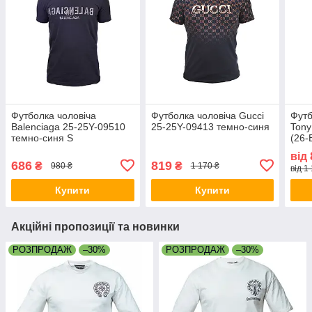
Футболка чоловіча
Футболка чоловіча Gucci
Футб
Balenciaga 25-25Y-09510
25-25Y-09413 темно-синя
Tony
темно-синя S
(26-
від
686
819
₴
₴
980 ₴
1 170 ₴
від 1
Купити
Купити
Акційні пропозиції та новинки
РОЗПРОДАЖ
–30%
РОЗПРОДАЖ
–30%