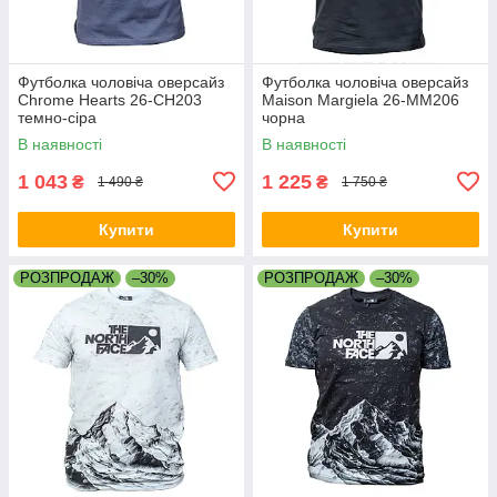
Футболка чоловіча оверсайз
Футболка чоловіча оверсайз
Chrome Hearts 26-CH203
Maison Margiela 26-MM206
темно-сіра
чорна
В наявності
В наявності
1 043
1 225
₴
₴
1 490 ₴
1 750 ₴
Купити
Купити
РОЗПРОДАЖ
–30%
РОЗПРОДАЖ
–30%