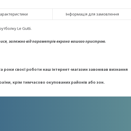
арактеристики
Інформація для замовлення
тболку Le Gutti.
ися, з
алежно від параметрів екрана вашого пристрою.
За роки своєї роботи наш інтернет-магазин завоював визнання
раїни, крім тимчасово окупованих районів або зон.