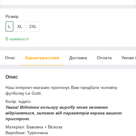
Розмір
L
XL
2XL
В наявності
Опис
Характеристики
Доставка
Оплата
Умови 
Опис
Наш інтернет-магазин пропонує Вам придбати чоловічу
футболку Le Gutti.
Колір: індиго
Увага!
Відтінок кольору виробу може незначно
відрізнятися, з
алежно від параметрів екрана вашого
пристрою.
Матеріал: Бавовна + Віскоза
Виробник: Туреччина