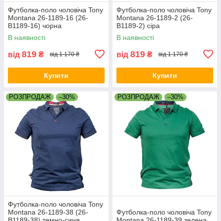
Футболка-поло чоловіча Tony
Футболка-поло чоловіча Tony
Montana 26-1189-16 (26-
Montana 26-1189-2 (26-
B1189-16) чорна
B1189-2) сіра
В наявності
В наявності
819
819
від
₴
від
₴
від 1 170 ₴
від 1 170 ₴
Купити
Купити
РОЗПРОДАЖ
–30%
РОЗПРОДАЖ
–30%
Футболка-поло чоловіча Tony
Montana 26-1189-38 (26-
Футболка-поло чоловіча Tony
B1189-38) темно-синя
Montana 26-1189-39 зелена