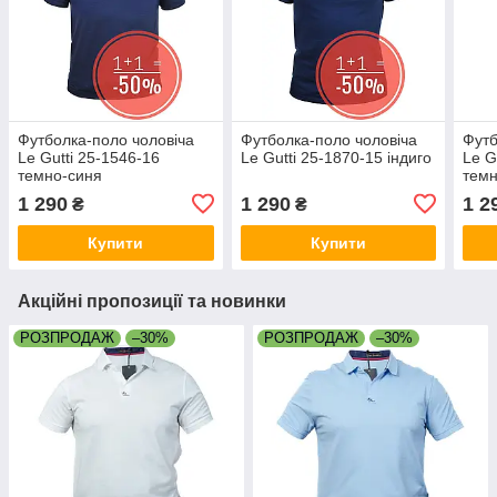
Футболка-поло чоловіча
Футболка-поло чоловіча
Футб
Le Gutti 25-1546-16
Le Gutti 25-1870-15 індиго
Le G
темно-синя
темн
1 290
1 290
1 2
₴
₴
Купити
Купити
Акційні пропозиції та новинки
РОЗПРОДАЖ
–30%
РОЗПРОДАЖ
–30%