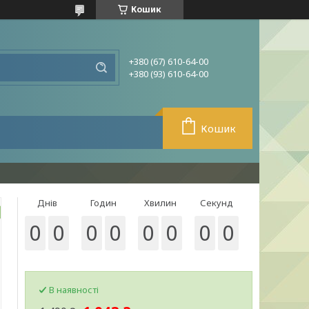
Кошик
+380 (67) 610-64-00
+380 (93) 610-64-00
Кошик
Днів
Годин
Хвилин
Секунд
0
0
0
0
0
0
0
0
В наявності