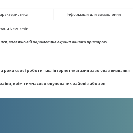
арактеристики
Інформація для замовлення
ани New Jarsin.
ися, з
алежно від параметрів екрана вашого пристрою.
За роки своєї роботи наш інтернет-магазин завоював визнання
країни, крім тимчасово окупованих районів або зон.