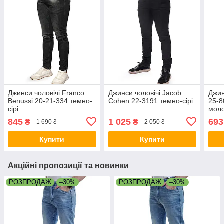
Джинси чоловічі Franco
Джинси чоловічі Jacob
Джин
Benussi 20-21-334 темно-
Cohen 22-3191 темно-сірі
25-8
сірі
мол
845
1 025
693
₴
₴
1 690 ₴
2 050 ₴
Купити
Купити
Акційні пропозиції та новинки
РОЗПРОДАЖ
–30%
РОЗПРОДАЖ
–30%