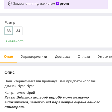
Замовлення під захистом
Розмір
33
34
В наявності
Опис
Характеристики
Доставка
Оплата
Умови п
Опис
Наш інтернет-магазин пропонує Вам придбати чоловічі
джинси Nyco Nyco.
Колір: темно-сірий
Увага!
Відтінок кольору виробу може незначно
відрізнятися, з
алежно від параметрів екрана вашого
пристрою.