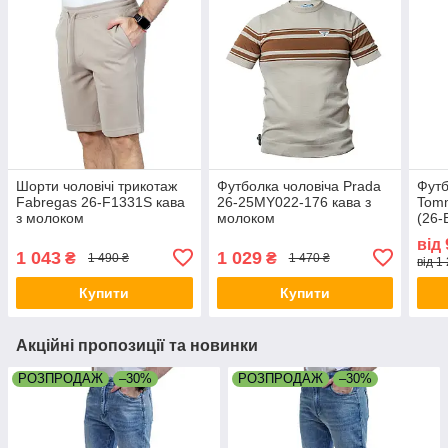
Шорти чоловічі трикотаж
Футболка чоловіча Prada
Футб
Fabregas 26-F1331S кава
26-25MY022-176 кава з
Tomm
з молоком
молоком
(26-
мол
від
1 043
1 029
₴
₴
1 490 ₴
1 470 ₴
від 1
Купити
Купити
Акційні пропозиції та новинки
РОЗПРОДАЖ
–30%
РОЗПРОДАЖ
–30%