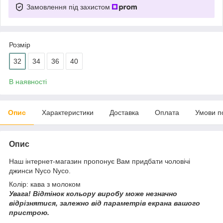
Замовлення під захистом
Розмір
32
34
36
40
В наявності
Опис
Характеристики
Доставка
Оплата
Умови п
Опис
Наш інтернет-магазин пропонує Вам придбати чоловічі
джинси Nyco Nyco.
Колір: кава з молоком
Увага!
Відтінок кольору виробу може незначно
відрізнятися, з
алежно від параметрів екрана вашого
пристрою.