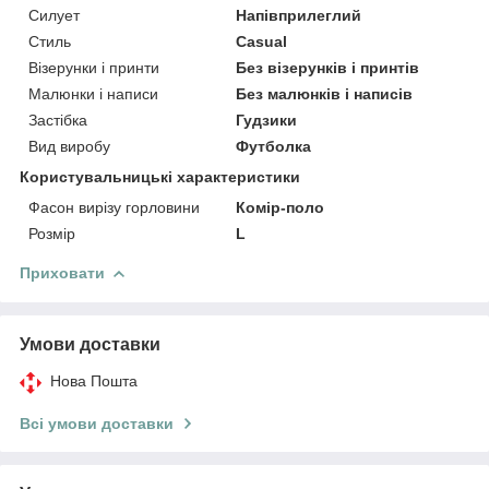
Силует
Напівприлеглий
Стиль
Casual
Візерунки і принти
Без візерунків і принтів
Малюнки і написи
Без малюнків і написів
Застібка
Гудзики
Вид виробу
Футболка
Користувальницькі характеристики
Фасон вирізу горловини
Комір-поло
Розмір
L
Приховати
Умови доставки
Нова Пошта
Всі умови доставки