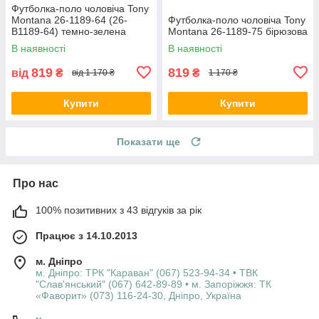
Футболка-поло чоловіча Tony
Montana 26-1189-64 (26-
Футболка-поло чоловіча Tony
B1189-64) темно-зелена
Montana 26-1189-75 бірюзова
В наявності
В наявності
819
819
від
₴
₴
від 1 170 ₴
1 170 ₴
Купити
Купити
Показати ще
Про нас
100% позитивних з 43 відгуків за рік
Працює з 14.10.2013
м. Дніпро
м. Дніпро: ТРК "Караван" (067) 523-94-34 • ТВК
"Слав'янський" (067) 642-89-89 • м. Запоріжжя: ТК
«Фаворит» (073) 116-24-30, Дніпро, Україна