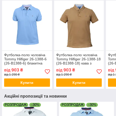
Футболка-поло чоловіча
Футболка-поло чоловіча
Футб
Tommy Hilfiger 26-1388-6
Tommy Hilfiger 26-1388-18
Tomm
(26-B1388-6) блакитна
(26-B1388-18) кава з
(26-
молоком
903
903
від
₴
від
₴
від
від 1 290 ₴
від 1 290 ₴
від 1
Купити
Купити
Акційні пропозиції та новинки
РОЗПРОДАЖ
–30%
РОЗПРОДАЖ
–30%