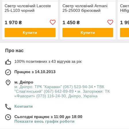
Светр чоловічий Lacoste
Светр чоловічий Armani
Свет
25-L103 чорний
25-25003 бірюзовий
Hilf
1 970
1 450
1 9
₴
₴
Купити
Купити
Про нас
100% позитивних з 43 відгуків за рік
Працює з 14.10.2013
м. Дніпро
м. Дніпро: ТРК "Караван" (067) 523-94-34 • ТВК
"Слав'янський" (067) 642-89-89 • м. Запоріжжя: ТК
«Фаворит» (073) 116-24-30, Дніпро, Україна
Контакти
Сьогодні працює з 11:00 до 18:00
Показати весь графік роботи