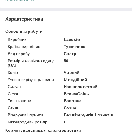
Характеристики
Основні атрибути
Виробник
Lacoste
Країна виробник
Туреччина
Вид виробу
Светр
Розмір чоловічого одягу
50
(UA)
Колір
Чорний
Фасон вирізу горловини
U-подібний
Силует
Напівприлеглий
Сезон
Весна/Осінь
Тип тканини
Бавовна
Стиль
Casual
Візерунки і принти
Без візерунків і принтів
Міжнародний розмір
L
Користувальницькі характеристики