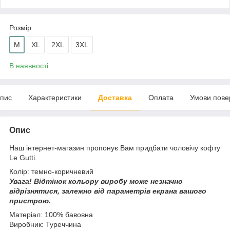
Розмір
M
XL
2XL
3XL
В наявності
пис
Характеристики
Доставка
Оплата
Умови пове
Опис
Наш інтернет-магазин пропонує Вам придбати чоловічу кофту
Le Gutti.
Колір: темно-коричневий
Увага!
Відтінок кольору виробу може незначно
відрізнятися, з
алежно від параметрів екрана вашого
пристрою.
Матеріал: 100% бавовна
Виробник: Туреччина