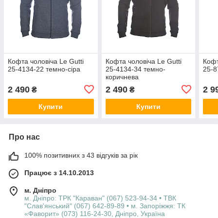
Кофта чоловіча Le Gutti
Кофта чоловіча Le Gutti
Кофт
25-4134-22 темно-сіра
25-4134-34 темно-
25-8
коричнева
2 490
2 490
2 9
₴
₴
Купити
Купити
Про нас
100% позитивних з 43 відгуків за рік
Працює з 14.10.2013
м. Дніпро
м. Дніпро: ТРК "Караван" (067) 523-94-34 • ТВК
"Слав'янський" (067) 642-89-89 • м. Запоріжжя: ТК
«Фаворит» (073) 116-24-30, Дніпро, Україна